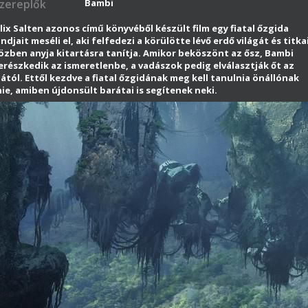
zereplők
Bambi
lix Salten azonos című könyvéből készült film egy fiatal őzgida
ndjait meséli el, aki felfedezi a körülötte lévő erdő világát és titka
özben anyja kitartásra tanítja. Amikor beköszönt az ősz, Bambi
erészkedik az ismeretlenbe, a vadászok pedig elválasztják őt az
ától. Ettől kezdve a fiatal őzgidának meg kell tanulnia önállónak
ie, amiben újdonsült barátai is segítenek neki.