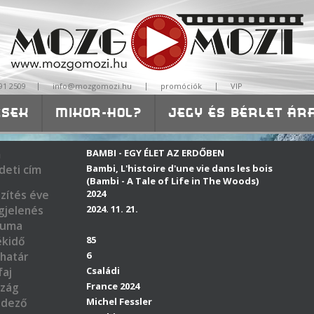
|
|
|
91 2509
info@mozgomozi.hu
promóciók
VIP
ÉSEK
MIKOR-HOL?
JEGY ÉS BÉRLET ÁR
ISKOLÁKNAK-ÓVODÁKNAK
m
BAMBI - EGY ÉLET AZ ERDŐBEN
deti cím
Bambi, L'histoire d'une vie dans les bois
(Bambi - A Tale of Life in The Woods)
zítés éve
2024
jelenés
2024. 11. 21.
tuma
ékidő
85
határ
6
aj
Családi
zág
France 2024
ndező
Michel Fessler