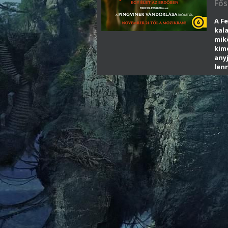
Fős
A Fe
kala
mik
kim
anyj
lenn