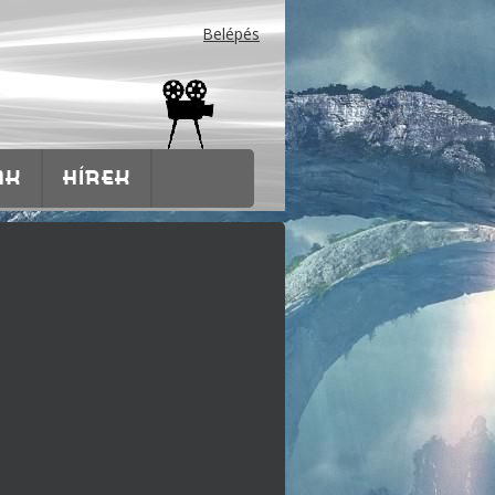
Belépés
AK
HÍREK