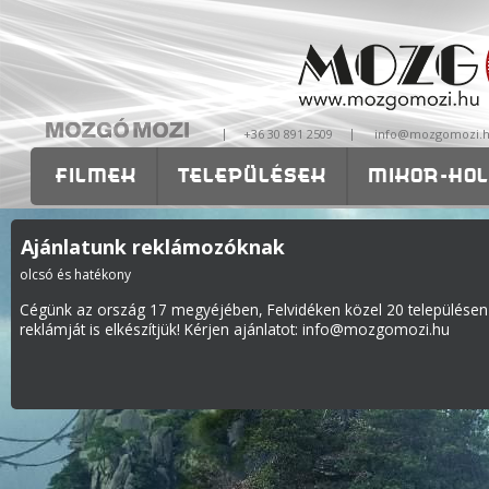
|
|
+36 30 891 2509
info@mozgomozi.
FILMEK
TELEPÜLÉSEK
MIKOR-HOL
OKTATÁS
RÓLUNK
ISKOLÁKNAK-
Ajánlatunk reklámozóknak
olcsó és hatékony
Cégünk az ország 17 megyéjében, Felvidéken közel 20 településen v
reklámját is elkészítjük! Kérjen ajánlatot: info@mozgomozi.hu