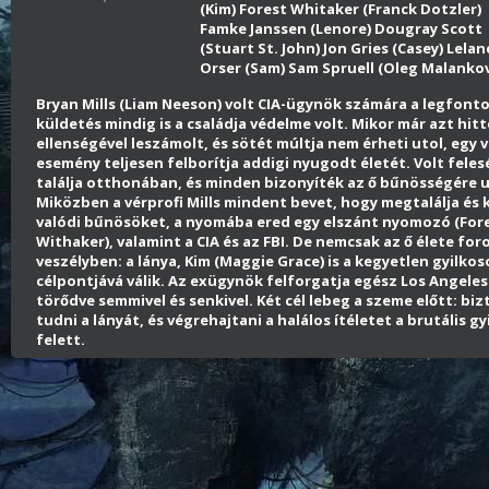
(Kim) Forest Whitaker (Franck Dotzler)
Famke Janssen (Lenore) Dougray Scott
(Stuart St. John) Jon Gries (Casey) Lelan
Orser (Sam) Sam Spruell (Oleg Malanko
Bryan Mills (Liam Neeson) volt CIA-ügynök számára a legfont
küldetés mindig is a családja védelme volt. Mikor már azt hit
ellenségével leszámolt, és sötét múltja nem érheti utol, egy 
esemény teljesen felborítja addigi nyugodt életét. Volt fele
találja otthonában, és minden bizonyíték az ő bűnösségére u
Miközben a vérprofi Mills mindent bevet, hogy megtalálja és k
valódi bűnösöket, a nyomába ered egy elszánt nyomozó (For
Withaker), valamint a CIA és az FBI. De nemcsak az ő élete for
veszélyben: a lánya, Kim (Maggie Grace) is a kegyetlen gyilkos
célpontjává válik. Az exügynök felforgatja egész Los Angele
törődve semmivel és senkivel. Két cél lebeg a szeme előtt: b
tudni a lányát, és végrehajtani a halálos ítéletet a brutális g
felett.