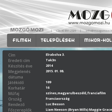
|
|
+36 30 891 2509
info@mozgomozi.
FILMEK
TELEPÜLÉSEK
MIKOR-HOL
OKTATÁS
RÓLUNK
ISKOLÁKNAK-
Cím
Elrabolva 3.
Eredeti cím
Tak3n
Készítés éve
2014
Megjelenés
2015. 01. 08.
dátuma
Játékidő
109
Korhatár
16
Műfaj
színes,magyarulbeszélő,franciafilm
Ország
Franciaország
Rendező
Luc Besson
Főszereplők
Liam Neeson (Bryan Mills) Maggie Grace